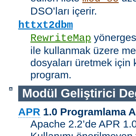
DSO’ları içerir.
httxt2dbm
yönerge
RewriteMap
ile kullanmak üzere me
dosyaları üretmek için k
program.
Modül Geliştirici Değ
APR
1.0 Programlama A
Apache 2.2’de APR 1.0 A
Kullanımı önerilmeyen 