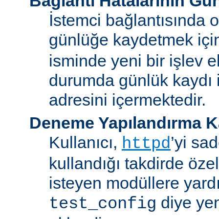
Bağlantı Hatalarının Gü
İstemci bağlantısında o
günlüğe kaydetmek iç
isminde yeni bir işlev e
durumda günlük kaydı i
adresini içermektedir.
Deneme Yapılandırma K
Kullanıcı,
’yi sa
httpd
kullandığı takdirde özel
isteyen modüllere yard
diye yen
test_config