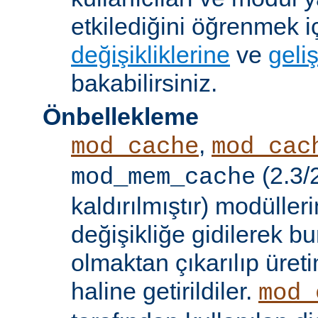
etkilediğini öğrenmek i
değişikliklerine
ve
geliş
bakabilirsiniz.
Önbellekleme
,
mod_cache
mod_cac
(2.3/
mod_mem_cache
kaldırılmıştır) modülle
değişikliğe gidilerek b
olmaktan çıkarılıp üret
haline getirildiler.
mod_