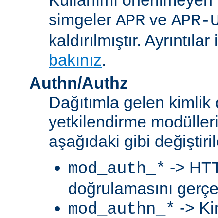
simgeler
ve
APR
APR-
kaldırılmıştır. Ayrıntılar 
bakınız
.
Authn/Authz
Dağıtımla gelen kimlik
yetkilendirme modülleri
aşağıdaki gibi değiştiril
-> HTT
mod_auth_*
doğrulamasını gerçek
-> Ki
mod_authn_*