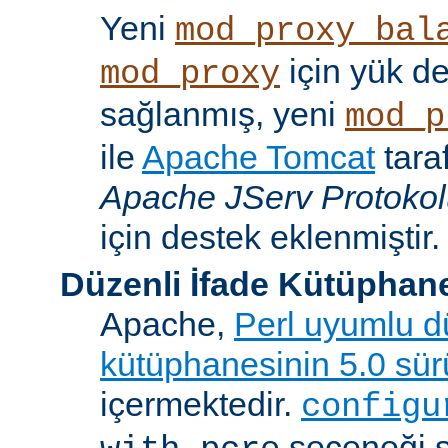
Yeni
mod_proxy_bal
için yük d
mod_proxy
sağlanmış, yeni
mod_p
ile
Apache Tomcat
tara
Apache JServ Protoko
için destek eklenmiştir.
Düzenli İfade Kütüphan
Apache,
Perl uyumlu dü
kütüphanesinin 5.0 sü
içermektedir.
configu
seçeneği 