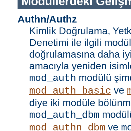
Modüllerdeki Geliş
Authn/Authz
Kimlik Doğrulama, Yetk
Denetimi ile ilgili modül
doğrulamasına daha iy
amacıyla yeniden isimle
modülü şim
mod_auth
ve
mod_auth_basic
diye iki modüle bölünmü
modülü
mod_auth_dbm
ve
mod_authn_dbm
m