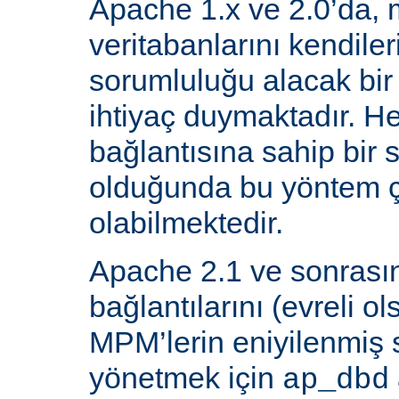
Apache 1.x ve 2.0’da, 
veritabanlarını kendiler
sorumluluğu alacak bir
ihtiyaç duymaktadır. He
bağlantısına sahip bir
olduğunda bu yöntem ç
olabilmektedir.
Apache 2.1 ve sonrasın
bağlantılarını (evreli o
MPM’lerin eniyilenmiş st
yönetmek için
ap_dbd