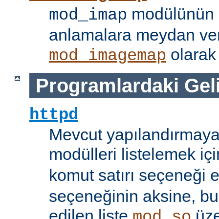
modülünün i
mod_imap
anlamalara meydan ve
olarak 
mod_imagemap
Programlardaki Gel
httpd
Mevcut yapılandırmaya
modülleri listelemek iç
komut satırı seçeneği 
seçeneğinin aksine, bu
edilen liste
üze
mod_so