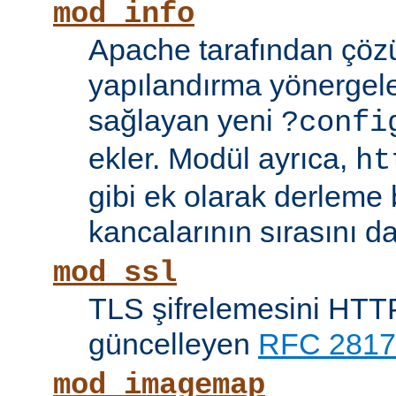
mod_info
Apache tarafından çöz
yapılandırma yönergele
sağlayan yeni
?confi
ekler. Modül ayrıca,
ht
gibi ek olarak derleme b
kancalarının sırasını da
mod_ssl
TLS şifrelemesini HTTP
güncelleyen
RFC 2817
mod_imagemap