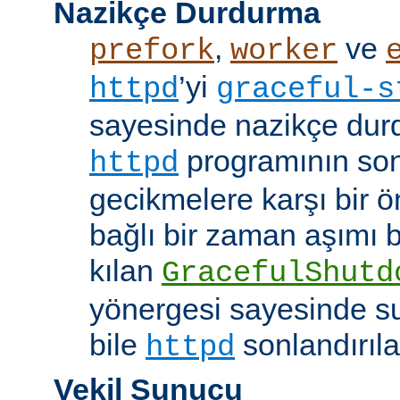
Nazikçe Durdurma
,
ve
prefork
worker
’yi
httpd
graceful-s
sayesinde nazikçe durd
programının son
httpd
gecikmelere karşı bir ö
bağlı bir zaman aşımı
kılan
GracefulShutd
yönergesi sayesinde s
bile
sonlandırıla
httpd
Vekil Sunucu