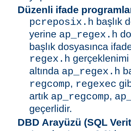
Düzenli ifade programla
başlık d
pcreposix.h
yerine
dos
ap_regex.h
başlık dosyasınca ifa
gerçeklenimi
regex.h
altında
ba
ap_regex.h
,
gib
regcomp
regexec
artık
,
ap_regcomp
ap
geçerlidir.
DBD Arayüzü (SQL Verit