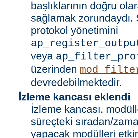
başlıklarının doğru olar
sağlamak zorundaydı. S
protokol yönetimini
ap_register_outpu
veya
ap_filter_pro
üzerinden
mod_filte
devredebilmektedir.
İzleme kancası eklendi
İzleme kancası, modüll
süreçteki sıradan/zama
yapacak modülleri etkinl