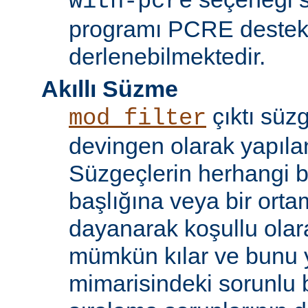
with-pcre
programı PCRE destekl
derlenebilmektedir.
Akıllı Süzme
çıktı süzg
mod_filter
devingen olarak yapılan
Süzgeçlerin herhangi bi
başlığına veya bir ort
dayanarak koşullu olara
mümkün kılar ve bunu 
mimarisindeki sorunlu b