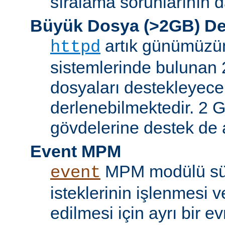
sıralama sorunlarının d
Büyük Dosya (>2GB) De
artık günümüzün 
httpd
sistemlerinde bulunan 
dosyaları destekleyece
derlenebilmektedir. 2 GB
gövdelerine destek de a
Event MPM
MPM modülü sür
event
isteklerinin işlenmesi v
edilmesi için ayrı bir ev