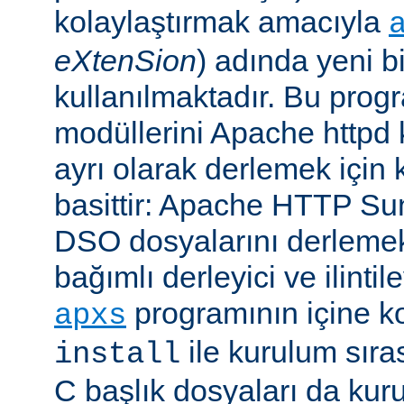
kolaylaştırmak amacıyla
eXtenSion
) adında yeni b
kullanılmaktadır. Bu pro
modüllerini Apache httpd
ayrı olarak derlemek için ku
basittir: Apache HTTP Su
DSO dosyalarını derlemek
bağımlı derleyici ve ilintil
programının içine k
apxs
ile kurulum sır
install
C başlık dosyaları da kur