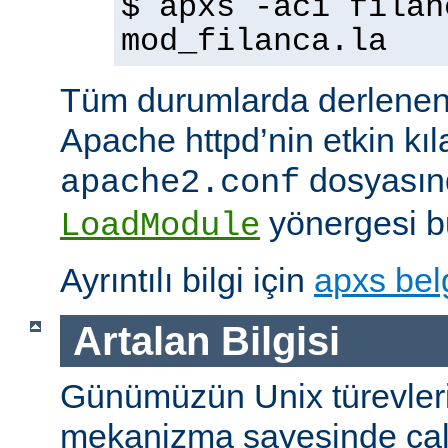
$ apxs -aci filan
mod_filanca.la
Tüm durumlarda derlenen
Apache httpd’nin etkin kıl
dosyasınd
apache2.conf
yönergesi bu
LoadModule
Ayrıntılı bilgi için
apxs bel
Artalan Bilgisi
Günümüzün Unix türevleri
mekanizma sayesinde çalışt