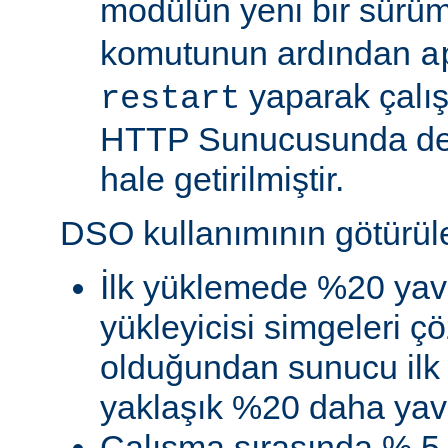
modülün yeni bir sürü
komutunun ardından
a
yaparak çalı
restart
HTTP Sunucusunda de
hale getirilmiştir.
DSO kullanımının götürüler
İlk yüklemede %20 yav
yükleyicisi simgeleri
olduğundan sunucu ilk 
yaklaşık %20 daha yava
Çalışma sırasında % 5