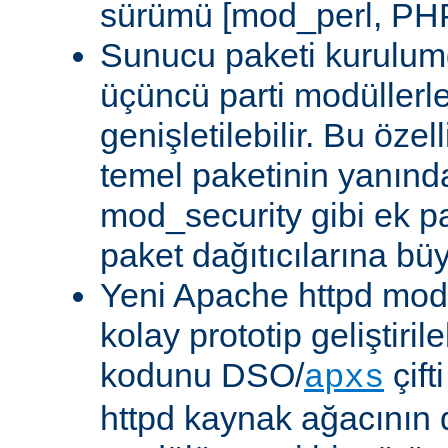
sürümü [mod_perl, PHP
Sunucu paketi kurulum
üçüncü parti modüllerl
genişletilebilir. Bu özel
temel paketinin yanın
mod_security gibi ek pa
paket dağıtıcılarına bü
Yeni Apache httpd modü
kolay prototip geliştiri
kodunu DSO/
çift
apxs
httpd kaynak ağacının 