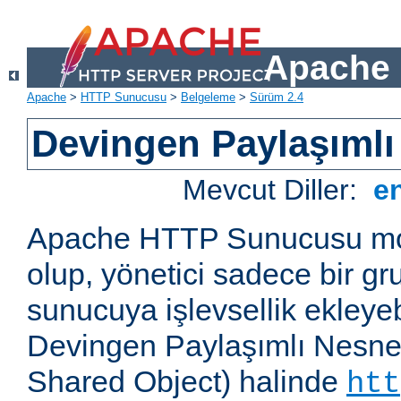
Apache 
Apache
>
HTTP Sunucusu
>
Belgeleme
>
Sürüm 2.4
Devingen Paylaşımlı
Mevcut Diller:
e
Apache HTTP Sunucusu mod
olup, yönetici sadece bir g
sunucuya işlevsellik ekleyebi
Devingen Paylaşımlı Nesne
Shared Object) halinde
htt