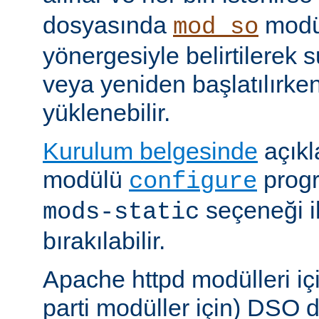
dosyasında
modü
mod_so
yönergesiyle belirtilerek 
veya yeniden başlatılırk
yüklenebilir.
Kurulum belgesinde
açıkl
modülü
prog
configure
seçeneği i
mods-static
bırakılabilir.
Apache httpd modülleri içi
parti modüller için) DSO d