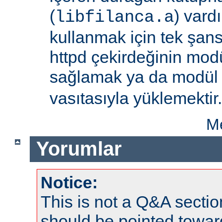
(
) vard
libfilanca.a
kullanmak için tek şan
httpd çekirdeğinin modü
sağlamak ya da modü
vasıtasıyla yüklemektir.
Me
Yorumlar
Notice:
This is not a Q&A sect
should be pointed towar