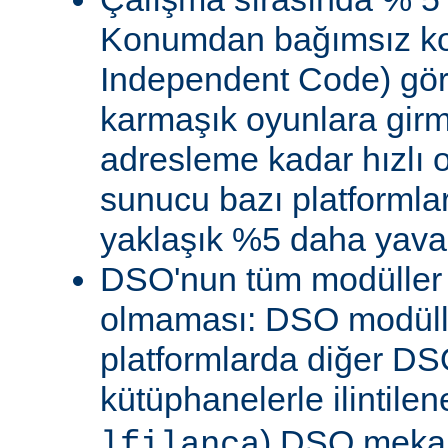
Konumdan bağımsız kod
Independent Code) göre
karmaşık oyunlara gir
adresleme kadar hızlı
sunucu bazı platformla
yaklaşık %5 daha yavaş 
DSO'nun tüm modüller 
olmaması: DSO modülle
platformlarda diğer DS
kütüphanelerle ilintile
) DSO meka
lfilanca