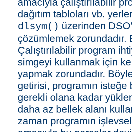
amacıyla çalıştırılabilir 
dağıtım tabloları vb. yerl
üzerinden DSO’d
dlsym()
çözümlemek zorundadır. B
Çalıştırılabilir program i
simgeyi kullanmak için k
yapmak zorundadır. Böyl
getirisi, programın isteğe 
gerekli olana kadar yükl
daha az bellek alanı kullan
zaman programın işlevsell