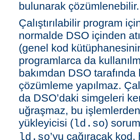
bulunarak çözümlenebilir.
Çalıştırılabilir program iç
normalde DSO içinden atı
(genel kod kütüphanesini
programlarca da kullanılm
bakımdan DSO tarafında b
çözümleme yapılmaz. Çalış
da DSO’daki simgeleri k
uğraşmaz, bu işlemlerde
yükleyicisi (
) sorum
ld.so
’yu çağıracak kod, he
ld.so