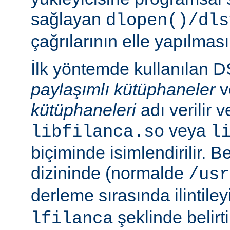
sağlayan
dlopen()/dls
çağrılarının elle yapılması
İlk yöntemde kullanılan 
paylaşımlı kütüphaneler
v
kütüphaneleri
adı verilir 
veya
libfilanca.so
l
biçiminde isimlendirilir. Be
dizininde (normalde
/usr
derleme sırasında ilintil
şeklinde belirtil
lfilanca